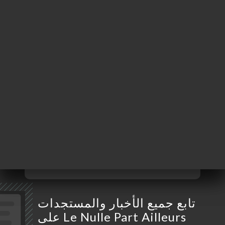
Maréchal Foch
33000 Bordeaux
France
الإثنين
07:30-23:00
الثلاثاء
07:30-23:00
الأربعاء
07:30-23:00
الخميس
07:30-23:00
الجمعة
07:30-23:00
السبت
مُغلق
الأحد
مُغلق
تابع جميع الأخبار والمستجدات
على Le Nulle Part Ailleurs