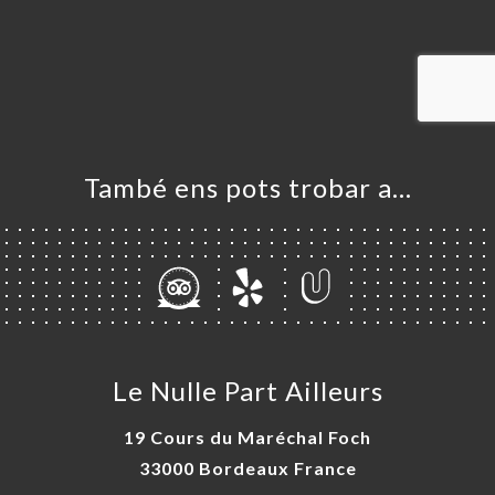
ICI
RVAR
ERIA
ENYES
RTA
ACTAR
També ens pots trobar a…
Le Nulle Part Ailleurs
19 Cours du Maréchal Foch
33000 Bordeaux France