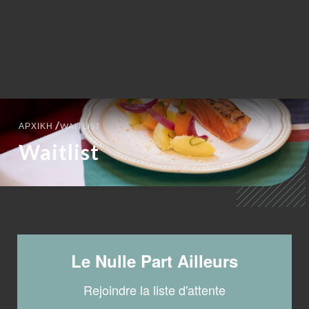
EL
ΜΕΝΟΎ
/
ΑΡΧΙΚΉ
WAITLIST
Waitlist