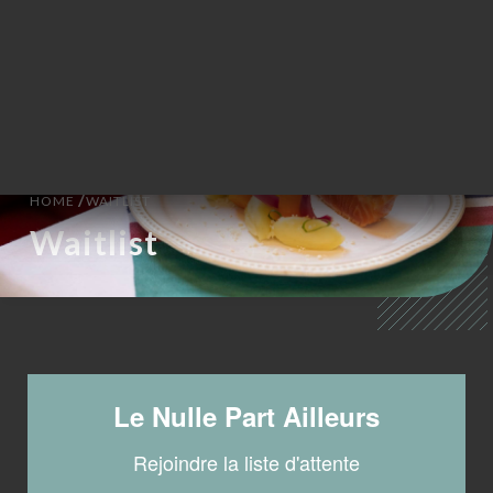
NL
MENU
/
HOME
WAITLIST
Waitlist