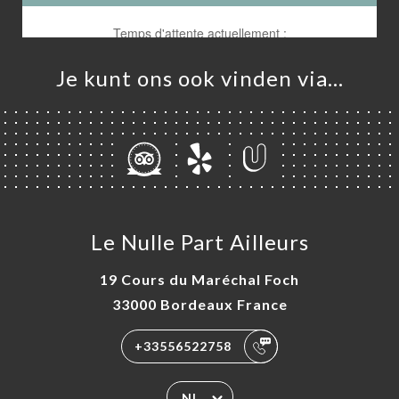
Je kunt ons ook vinden via…
ME
VEREN
ERIJ
Le Nulle Part Ailleurs
IEW
19 Cours du Maréchal Foch
NU
33000 Bordeaux France
TACT
+33556522758
NL