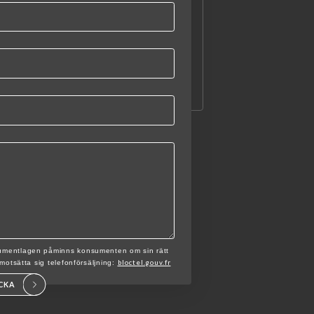
nsumentlagen påminns konsumenten om sin rätt
bloctel.gouv.fr
t motsätta sig telefonförsäljning:
ICKA