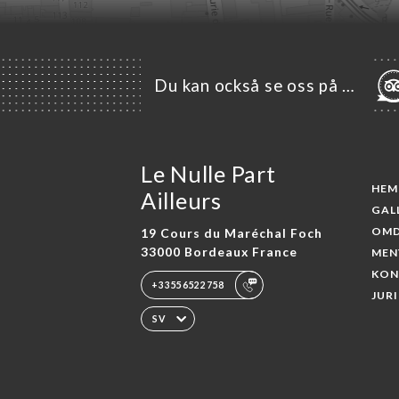
Du kan också se oss på …
Le Nulle Part
HEM
Ailleurs
GAL
OM
19 Cours du Maréchal Foch
33000 Bordeaux France
MEN
KON
+33556522758
JUR
SV