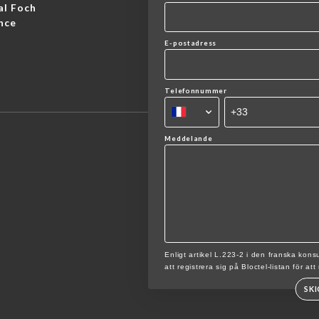
al Foch
nce
E-postadress
Telefonnummer
Meddelande
Enligt artikel L.223-2 i den franska ko
att registrera sig på Bloctel-listan för at
SK