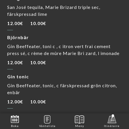
San José tequila, Marie Brizard triple sec,
färskpressad lime
12.00€
10.00€
Björnbär
Gin Beeffeater, toni c , c itron vert frai cement
press sé, c rème de mûre Marie Bri zard, l imonade
12.00€
10.00€
Gin tonic
Gin Beeffeater, tonic, c färskpressad grön citron,
enbär
12.00€
10.00€
Caipirinha
Cachaça Sagatiba, färsk grön citronost,
Boka
Väntelista
Meny
Itinéraire