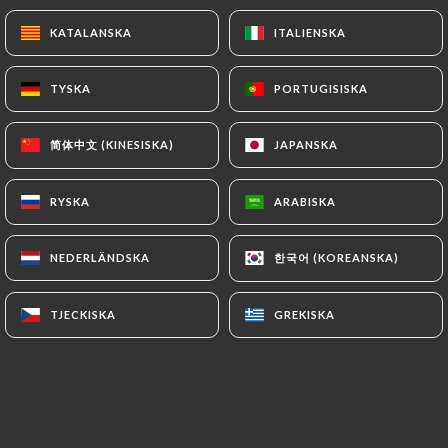
Med Teisseire-sirap
KATALANSKA
KATALANSKA
ITALIENSKA
ITALIENSKA
4.50€
TYSKA
TYSKA
PORTUGISISKA
PORTUGISISKA
Fanta - 25cl
4.00€
简体中文 (KINESISKA)
简体中文 (KINESISKA)
JAPANSKA
JAPANSKA
Sprite - 25cl
RYSKA
RYSKA
ARABISKA
ARABISKA
4.00€
Vittel - 25cl
한국어 (KOREANSKA)
한국어 (KOREANSKA)
NEDERLÄNDSKA
NEDERLÄNDSKA
3.50€
TJECKISKA
TJECKISKA
GREKISKA
GREKISKA
Vittel - 25cl
Med Teisseire-sirap
4.00€